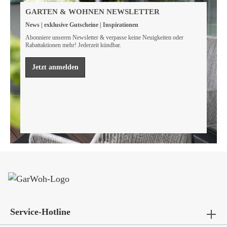
Wir sind FSC® zertifiziert
GARTEN & WOHNEN NEWSLETTER
Wir von GarWoh wissen, dass wir alle einen Beitrag
News | exklusive Gutscheine | Inspirationen
leisten müssen, um unsere natürlichen Ressourcen zu
bewahren.
Abonniere unseren Newsletter & verpasse keine Neuigkeiten oder
Rabattaktionen mehr! Jederzeit kündbar.
Mehr erfahren
Jetzt anmelden
Service-Hotline