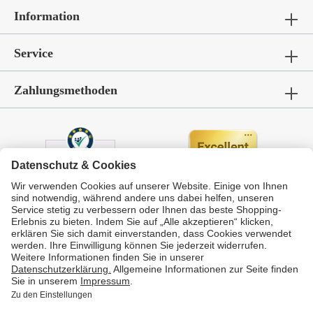
Information
Service
Zahlungsmethoden
Durchschnittliche Bewertung von
GarWoh – Gartenmöbel & Wohnen
bei Trustami:
4.72
/
5.00
mit
336
Bewertungen
|
Bewertungsgrundlage des Anbieters: 4 Verkaufs- und 4 Bewertungsplattformen