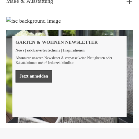
Maße & Ausstattung
Weil wir Verantwortung tragen
Wir sind FSC® zertifiziert
GARTEN & WOHNEN NEWSLETTER
Wir von GarWoh wissen, dass wir alle einen Beitrag
News | exklusive Gutscheine | Inspirationen
leisten müssen, um unsere natürlichen Ressourcen zu
bewahren.
Abonniere unseren Newsletter & verpasse keine Neuigkeiten oder
Rabattaktionen mehr! Jederzeit kündbar.
Mehr erfahren
Jetzt anmelden