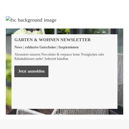
Weil wir Verantwortung tragen
Wir sind FSC® zertifiziert
GARTEN & WOHNEN NEWSLETTER
Wir von GarWoh wissen, dass wir alle einen Beitrag
News | exklusive Gutscheine | Inspirationen
leisten müssen, um unsere natürlichen Ressourcen zu
bewahren.
Abonniere unseren Newsletter & verpasse keine Neuigkeiten oder
Rabattaktionen mehr! Jederzeit kündbar.
Mehr erfahren
Jetzt anmelden