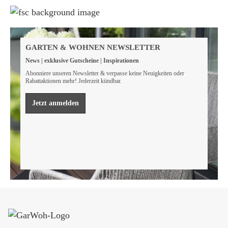
Weil wir Verantwortung tragen
Wir sind FSC® zertifiziert
GARTEN & WOHNEN NEWSLETTER
Wir von GarWoh wissen, dass wir alle einen Beitrag
News | exklusive Gutscheine | Inspirationen
leisten müssen, um unsere natürlichen Ressourcen zu
bewahren.
Abonniere unseren Newsletter & verpasse keine Neuigkeiten oder
Rabattaktionen mehr! Jederzeit kündbar.
Mehr erfahren
Jetzt anmelden