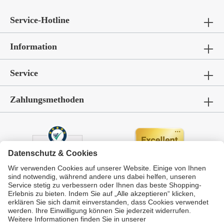
Service-Hotline
Information
Service
Zahlungsmethoden
Durchschnittliche Bewertung von
GarWoh – Gartenmöbel & Wohnen
bei Trustami:
4.72
/
5.00