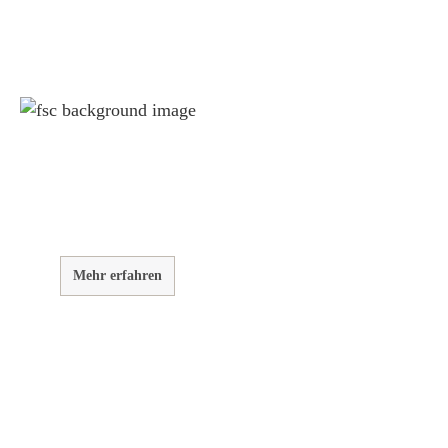
Weil wir Verantwortung tragen
Wir sind FSC® zertifiziert
Wir von GarWoh wissen, dass wir alle einen Beitrag leisten
müssen, um unsere natürlichen Ressourcen zu bewahren.
Mehr erfahren