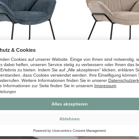
ano blau
Sessel Aliano beige
 gespart)
119,00 €*
(8% gespart)
109,00 €*
%