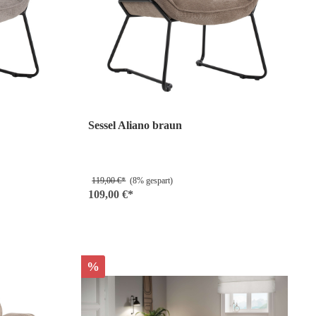
Sessel Aliano braun
119,00 €*
(8% gespart)
109,00 €*
%