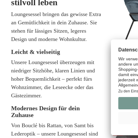
stilvoll leben
Loungesessel bringen das gewisse Extra
an Gemütlichkeit in dein Zuhause. Sie
stehen für lässiges Sitzen, legeres
Design und moderne Wohnkultur.
Leicht & vielseitig
Unsere Loungesessel überzeugen mit
Sessel Ali
niedriger Sitzhöhe, klaren Linien und
hoher Bequemlichkeit – perfekt fürs
Wohnzimmer, die Leseecke oder das
119,00 €*
(8%
Gästezimmer.
109,00 €*
Modernes Design für dein
Zuhause
Von Bouclé bis Rattan, von Samt bis
%
Lederoptik – unsere Loungesessel sind