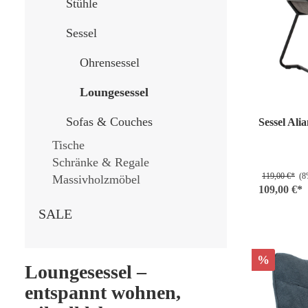
Stühle
Sessel
Ohrensessel
Loungesessel
Sofas & Couches
Sessel Ali
Tische
Schränke & Regale
119,00 €*
(8%
Massivholzmöbel
109,00 €*
SALE
%
Loungesessel –
entspannt wohnen,