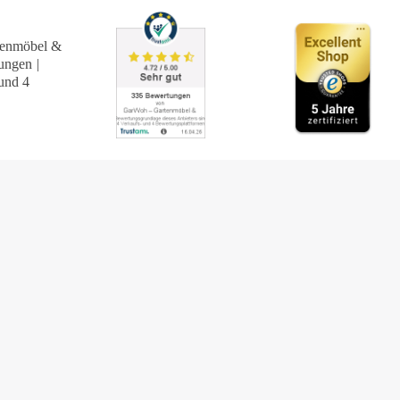
enmöbel &
ungen
|
und 4