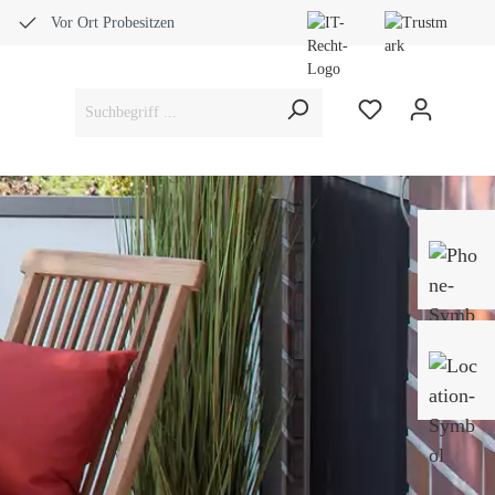
Vor Ort Probesitzen
Bera
Fach
0453
Mo-
Sam