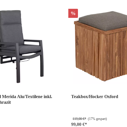
%
l Merida Alu/Textilene inkl.
Teakbox/Hocker Oxford
hrazit
119,00 €*
(17% gespart)
99,00 €*