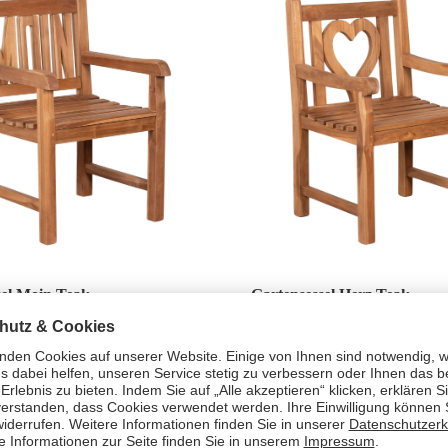
sel Moin Teak
Gartensessel Herz Teak
129,00 €*