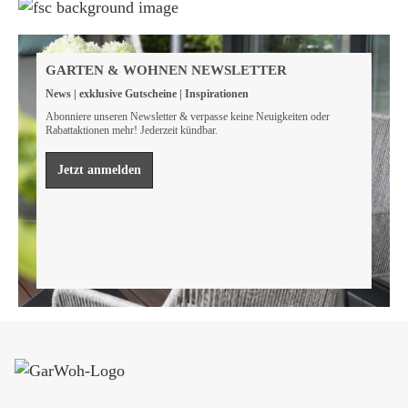
Weil wir Verantwortung tragen
Wir sind FSC® zertifiziert
GARTEN & WOHNEN NEWSLETTER
Wir von GarWoh wissen, dass wir alle einen Beitrag
News | exklusive Gutscheine | Inspirationen
leisten müssen, um unsere natürlichen Ressourcen zu
bewahren.
Abonniere unseren Newsletter & verpasse keine Neuigkeiten oder
Rabattaktionen mehr! Jederzeit kündbar.
Mehr erfahren
Jetzt anmelden