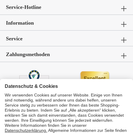
Service-Hotline
Information
Service
Zahlungsmethoden
Durchschnittliche Bewertung von
GarWoh – Gartenmöbel & Wohnen
bei Trustami:
4.72
/
5.00
mit
336
Bewertungen