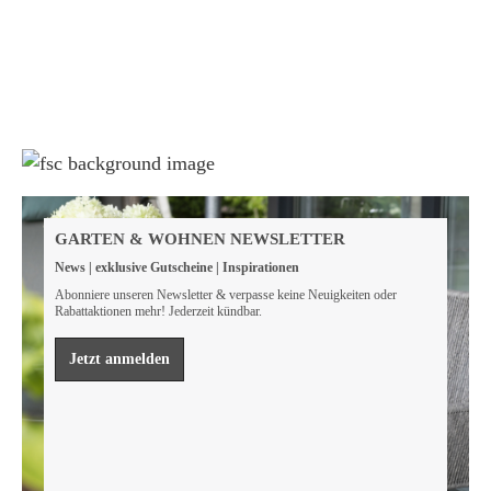
Weil wir Verantwortung tragen
Wir sind FSC® zertifiziert
GARTEN & WOHNEN NEWSLETTER
Wir von GarWoh wissen, dass wir alle einen Beitrag
News | exklusive Gutscheine | Inspirationen
leisten müssen, um unsere natürlichen Ressourcen zu
bewahren.
Abonniere unseren Newsletter & verpasse keine Neuigkeiten oder
Rabattaktionen mehr! Jederzeit kündbar.
Mehr erfahren
Jetzt anmelden