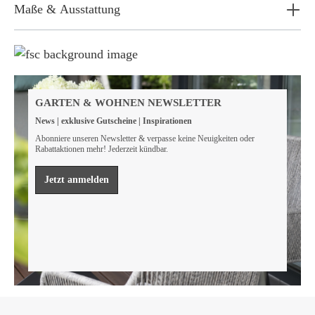
Maße & Ausstattung
Weil wir Verantwortung tragen
Wir sind FSC® zertifiziert
GARTEN & WOHNEN NEWSLETTER
Wir von GarWoh wissen, dass wir alle einen Beitrag
News | exklusive Gutscheine | Inspirationen
leisten müssen, um unsere natürlichen Ressourcen zu
bewahren.
Abonniere unseren Newsletter & verpasse keine Neuigkeiten oder
Rabattaktionen mehr! Jederzeit kündbar.
Mehr erfahren
Jetzt anmelden