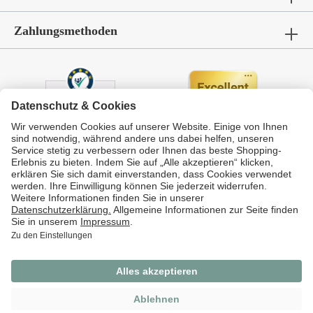
Zahlungsmethoden
Durchschnittliche Bewertung von
GarWoh – Gartenmöbel & Wohnen
bei Trustami:
4.72
/
5.00
mit
336
Bewertungen
|
Bewertungsgrundlage des Anbieters: 4 Verkaufs- und 4 Bewertungsplattformen
* Alle Preise inkl. gesetzl. Mehrwertsteuer.