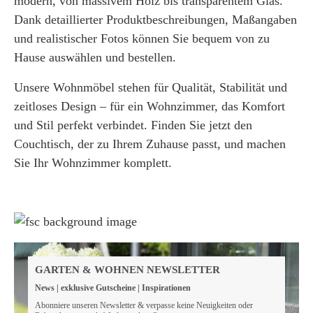
modern, von massivem Holz bis transparentem Glas.
Dank detaillierter Produktbeschreibungen, Maßangaben
und realistischer Fotos können Sie bequem von zu
Hause auswählen und bestellen.
Unsere Wohnmöbel stehen für Qualität, Stabilität und
zeitloses Design – für ein Wohnzimmer, das Komfort
und Stil perfekt verbindet. Finden Sie jetzt den
Couchtisch, der zu Ihrem Zuhause passt, und machen
Sie Ihr Wohnzimmer komplett.
Weil wir Verantwortung tragen
Wir sind FSC® zertifiziert
GARTEN & WOHNEN NEWSLETTER
Wir von GarWoh wissen, dass wir alle einen Beitrag
News | exklusive Gutscheine | Inspirationen
leisten müssen, um unsere natürlichen Ressourcen zu
bewahren.
Abonniere unseren Newsletter & verpasse keine Neuigkeiten oder