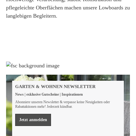
pflegeleichte Oberflächen machen unsere Lowboards zu
langlebigen Begleitern.
Weil wir Verantwortung tragen
Wir sind FSC® zertifiziert
GARTEN & WOHNEN NEWSLETTER
Wir von GarWoh wissen, dass wir alle einen Beitrag
News | exklusive Gutscheine | Inspirationen
leisten müssen, um unsere natürlichen Ressourcen zu
bewahren.
Abonniere unseren Newsletter & verpasse keine Neuigkeiten oder
Rabattaktionen mehr! Jederzeit kündbar.
Mehr erfahren
Jetzt anmelden