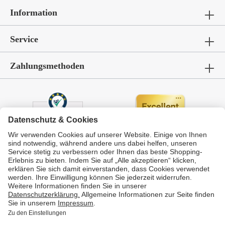
Information
Service
Zahlungsmethoden
Durchschnittliche Bewertung von
GarWoh – Gartenmöbel & Wohnen
bei Trustami:
4.72
/
5.00
mit
336
Bewertungen
|
Bewertungsgrundlage des Anbieters: 4 Verkaufs- und 4 Bewertungsplattformen