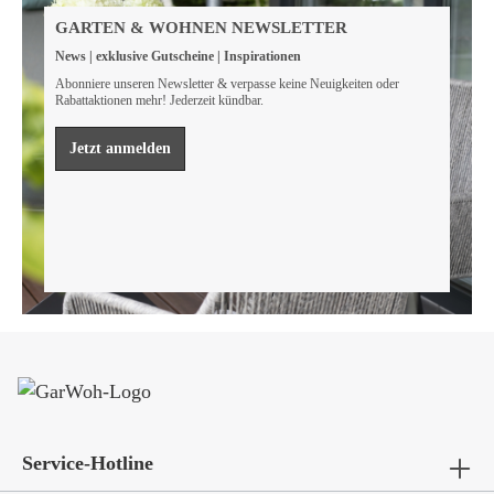
Wir sind FSC® zertifiziert
GARTEN & WOHNEN NEWSLETTER
Wir von GarWoh wissen, dass wir alle einen Beitrag
News | exklusive Gutscheine | Inspirationen
leisten müssen, um unsere natürlichen Ressourcen zu
bewahren.
Abonniere unseren Newsletter & verpasse keine Neuigkeiten oder
Rabattaktionen mehr! Jederzeit kündbar.
Mehr erfahren
Jetzt anmelden
Service-Hotline