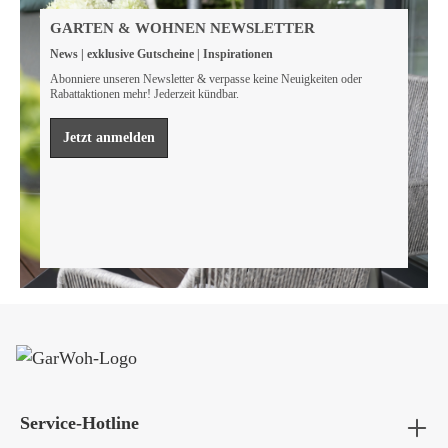
Wir sind FSC® zertifiziert
GARTEN & WOHNEN NEWSLETTER
Wir von GarWoh wissen, dass wir alle einen Beitrag
News | exklusive Gutscheine | Inspirationen
leisten müssen, um unsere natürlichen Ressourcen zu
bewahren.
Abonniere unseren Newsletter & verpasse keine Neuigkeiten oder
Rabattaktionen mehr! Jederzeit kündbar.
Mehr erfahren
Jetzt anmelden
Service-Hotline