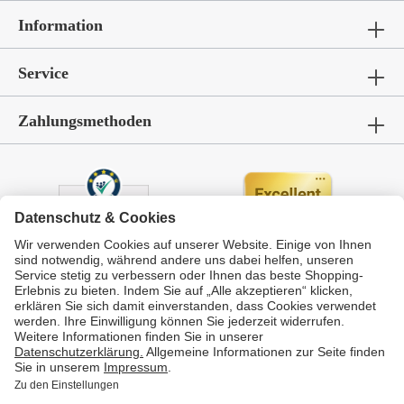
Information
Service
Zahlungsmethoden
Durchschnittliche Bewertung von
GarWoh – Gartenmöbel & Wohnen
bei Trustami:
4.72
/
5.00
mit
336
Bewertungen
|
Bewertungsgrundlage des Anbieters: 4 Verkaufs- und 4 Bewertungsplattformen