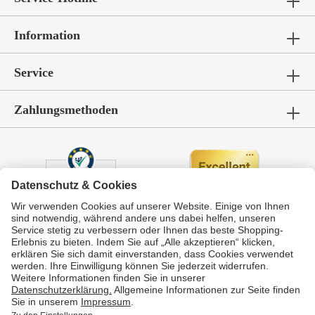
Information
Service
Zahlungsmethoden
Durchschnittliche Bewertung von
GarWoh – Gartenmöbel & Wohnen
bei Trustami:
4.72
/
5.00
mit
336
Bewertungen
|
Bewertungsgrundlage des Anbieters: 4 Verkaufs- und 4 Bewertungsplattformen