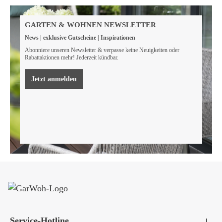
Weil wir Verantwortung tragen
Wir sind FSC® zertifiziert
GARTEN & WOHNEN NEWSLETTER
Wir von GarWoh wissen, dass wir alle einen Beitrag
News | exklusive Gutscheine | Inspirationen
leisten müssen, um unsere natürlichen Ressourcen zu
bewahren.
Abonniere unseren Newsletter & verpasse keine Neuigkeiten oder
Rabattaktionen mehr! Jederzeit kündbar.
Mehr erfahren
Jetzt anmelden
Service-Hotline