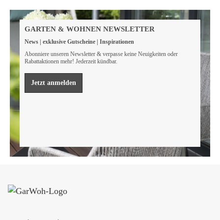
Weil wir Verantwortung tragen
Wir sind FSC® zertifiziert
GARTEN & WOHNEN NEWSLETTER
Wir von GarWoh wissen, dass wir alle einen Beitrag
News | exklusive Gutscheine | Inspirationen
leisten müssen, um unsere natürlichen Ressourcen zu
bewahren.
Abonniere unseren Newsletter & verpasse keine Neuigkeiten oder
Rabattaktionen mehr! Jederzeit kündbar.
Mehr erfahren
Jetzt anmelden