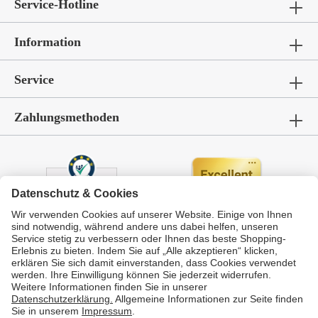
Service-Hotline
Information
Service
Zahlungsmethoden
Durchschnittliche Bewertung von
GarWoh – Gartenmöbel & Wohnen
bei Trustami:
4.72
/
5.00
mit
336
Bewertungen
|
Bewertungsgrundlage des Anbieters: 4 Verkaufs- und 4 Bewertungsplattformen