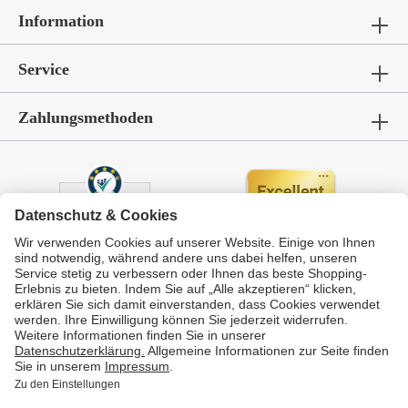
Information
Service
Zahlungsmethoden
Durchschnittliche Bewertung von
GarWoh – Gartenmöbel & Wohnen
bei Trustami:
4.72
/
5.00
mit
336
Bewertungen
|
Bewertungsgrundlage des Anbieters: 4 Verkaufs- und 4 Bewertungsplattformen