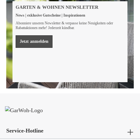
Wir sind FSC® zertifiziert
GARTEN & WOHNEN NEWSLETTER
Wir von GarWoh wissen, dass wir alle einen Beitrag
News | exklusive Gutscheine | Inspirationen
leisten müssen, um unsere natürlichen Ressourcen zu
bewahren.
Abonniere unseren Newsletter & verpasse keine Neuigkeiten oder
Rabattaktionen mehr! Jederzeit kündbar.
Mehr erfahren
Jetzt anmelden
Service-Hotline