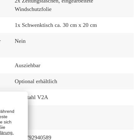
2x Zeitungstaschen
, eingearbeitete
Windschutzfolie
1x Schwenktisch ca. 30 cm x 20 cm
r
Nein
Ausziehbar
:
Optional erhältlich
Edelstahl V2A
tun
150
mme
4250792940589