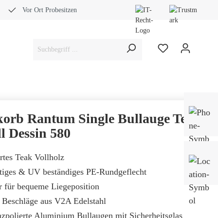
Vor Ort Probesitzen
Bera
Fach
korb Rantum Single Bullauge Teak
0453
l Dessin 580
iertes Teak Vollholz
Mo-
Sam
tiges & UV beständiges PE-Rundgeflecht
er für bequeme Liegeposition
e Beschläge aus V2A Edelstahl
zpolierte Aluminium Bullaugen mit Sicherheitsglas