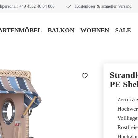
hpersonal: +49 4532 40 84 888
Kostenloser & schneller Versand
ARTENMÖBEL
BALKON
WOHNEN
SALE
Strand
PE Shel
Zertifiz
Hochwer
Volllieg
Rostfrei
Hochglan