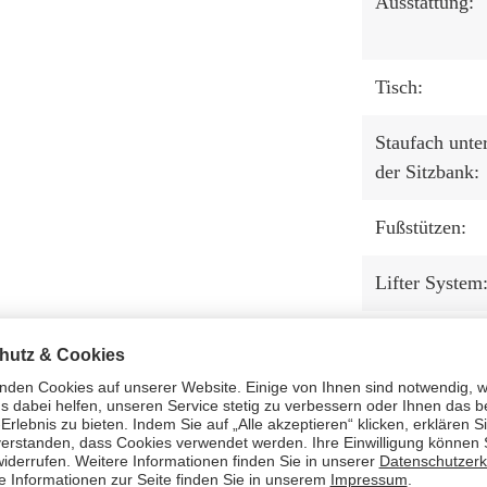
Ausstattung:
Tisch:
Staufach unte
der Sitzbank:
Fußstützen:
Lifter System
Beschläge:
Maximalbelas
g (ca. kg):
Herstellernu