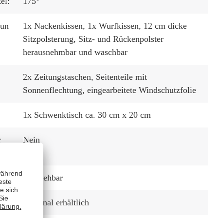
el:
175°
tun
1x Nackenkissen
, 1x Wurfkissen
, 12 cm dicke
Sitzpolsterung
, Sitz- und Rückenpolster
herausnehmbar und waschbar
2x Zeitungstaschen
, Seitenteile mit
Sonnenflechtung
, eingearbeitete Windschutzfolie
1x Schwenktisch ca. 30 cm x 20 cm
r
Nein
Ausziehbar
:
Optional erhältlich