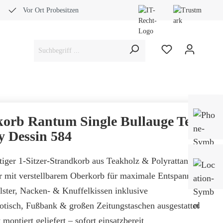
Vor Ort Probesitzen
Bera
Fach
korb Rantum Single Bullauge Teak
0453
 Dessin 584
iger 1-Sitzer-Strandkorb aus Teakholz & Polyrattan
Mo-
Sam
er mit verstellbarem Oberkorb für maximale Entspannung
lster, Nacken- & Knuffelkissen inklusive
rotisch, Fußbank & großen Zeitungstaschen ausgestattet
montiert geliefert – sofort einsatzbereit