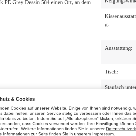
Neigungswink
k PE Grey Dessin 584 einen Ort, an dem
Kissenausstat
g:
Ausstattung:
Tisch:
Staufach unte
der Sitzbank:
Fußstützen:
Lifter System