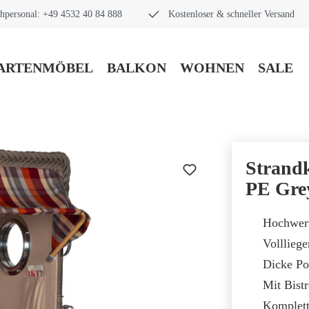
hpersonal: +49 4532 40 84 888
Kostenloser & schneller Versand
ARTENMÖBEL
BALKON
WOHNEN
SALE
Strand
PE Grey
Hochwert
Volllieg
Dicke Po
Mit Bist
Komplett 