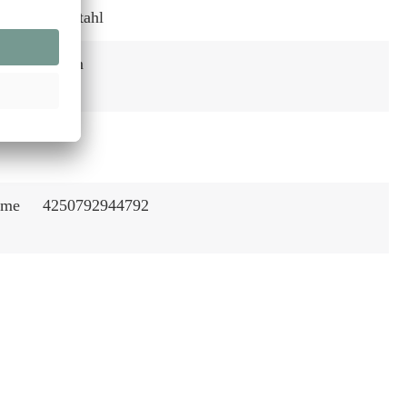
Edelstahl
80 cm
):
tun
150
mme
4250792944792