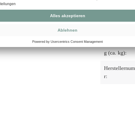
Beschläge:
Innenmaß,
Sitzbreite (ca.
Maximalbelas
g (ca. kg):
Herstellernu
r: