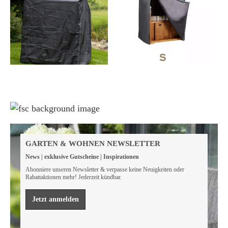
Weil wir Verantwortung tragen
Wir sind FSC® zertifiziert
GARTEN & WOHNEN NEWSLETTER
Wir von GarWoh wissen, dass wir alle einen Beitrag
News | exklusive Gutscheine | Inspirationen
leisten müssen, um unsere natürlichen Ressourcen zu
bewahren.
Abonniere unseren Newsletter & verpasse keine Neuigkeiten oder
Rabattaktionen mehr! Jederzeit kündbar.
Mehr erfahren
Jetzt anmelden