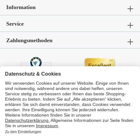
Information
Service
Zahlungsmethoden
Durchschnittliche Bewertung von
GarWoh – Gartenmöbel & Wohnen
bei Trustami:
4.72
/
5.00
mit
336
Bewertungen
|
Bewertungsgrundlage des Anbieters: 4 Verkaufs- und 4 Bewertungsplattformen