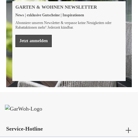
Wir sind FSC® zertifiziert
GARTEN & WOHNEN NEWSLETTER
Wir von GarWoh wissen, dass wir alle einen Beitrag
News | exklusive Gutscheine | Inspirationen
leisten müssen, um unsere natürlichen Ressourcen zu
bewahren.
Abonniere unseren Newsletter & verpasse keine Neuigkeiten oder
Rabattaktionen mehr! Jederzeit kündbar.
Mehr erfahren
Jetzt anmelden
Service-Hotline