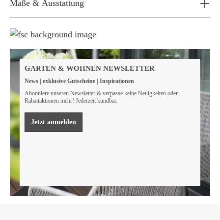
Maße & Ausstattung
Weil wir Verantwortung tragen
Wir sind FSC® zertifiziert
GARTEN & WOHNEN NEWSLETTER
Wir von GarWoh wissen, dass wir alle einen Beitrag
News | exklusive Gutscheine | Inspirationen
leisten müssen, um unsere natürlichen Ressourcen zu
bewahren.
Abonniere unseren Newsletter & verpasse keine Neuigkeiten oder
Rabattaktionen mehr! Jederzeit kündbar.
Mehr erfahren
Jetzt anmelden