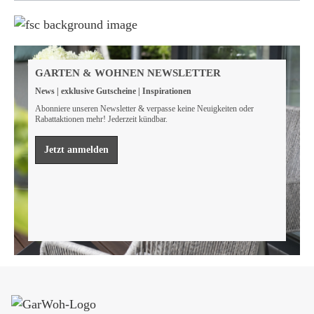
Weil wir Verantwortung tragen
Wir sind FSC® zertifiziert
GARTEN & WOHNEN NEWSLETTER
Wir von GarWoh wissen, dass wir alle einen Beitrag
News | exklusive Gutscheine | Inspirationen
leisten müssen, um unsere natürlichen Ressourcen zu
bewahren.
Abonniere unseren Newsletter & verpasse keine Neuigkeiten oder
Rabattaktionen mehr! Jederzeit kündbar.
Mehr erfahren
Jetzt anmelden