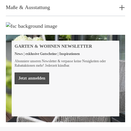
Maße & Ausstattung
Weil wir Verantwortung tragen
Wir sind FSC® zertifiziert
GARTEN & WOHNEN NEWSLETTER
Wir von GarWoh wissen, dass wir alle einen Beitrag
News | exklusive Gutscheine | Inspirationen
leisten müssen, um unsere natürlichen Ressourcen zu
bewahren.
Abonniere unseren Newsletter & verpasse keine Neuigkeiten oder
Rabattaktionen mehr! Jederzeit kündbar.
Mehr erfahren
Jetzt anmelden