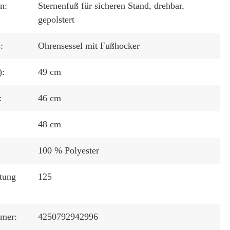
n:
Sternenfuß für sicheren Stand
, drehbar
,
gepolstert
:
Ohrensessel mit Fußhocker
):
49 cm
:
46 cm
48 cm
100 % Polyester
tung
125
mmer:
4250792942996