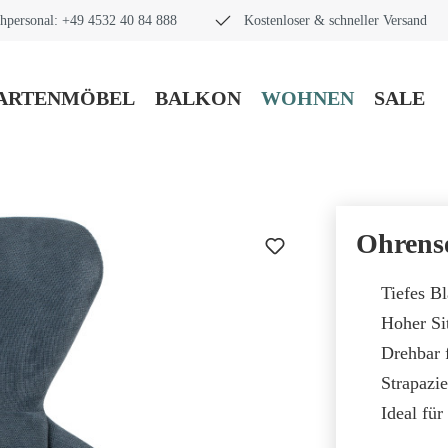
hpersonal: +49 4532 40 84 888
Kostenloser & schneller Versand
ARTENMÖBEL
BALKON
WOHNEN
SALE
Ohrense
Tiefes Bl
Hoher Si
Drehbar f
Strapazie
Ideal fü