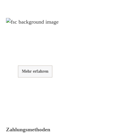
Weil wir Verantwortung tragen
Wir sind FSC® zertifiziert
Wir von GarWoh wissen, dass wir alle einen Beitrag leisten
müssen, um unsere natürlichen Ressourcen zu bewahren.
Mehr erfahren
Zahlungsmethoden