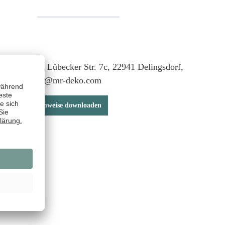
r: Mr. Deko, Lübecker Str. 7c, 22941 Delingsdorf,
and, verkauf@mr-deko.com
& Sicherheitshinweise downloaden