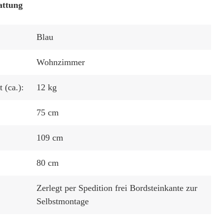
attung
Blau
Wohnzimmer
 (ca.):
12 kg
75 cm
109 cm
80 cm
Zerlegt per Spedition frei Bordsteinkante zur
Selbstmontage