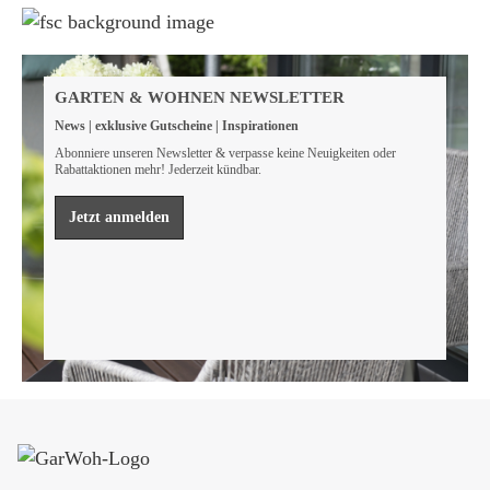
Weil wir Verantwortung tragen
Wir sind FSC® zertifiziert
GARTEN & WOHNEN NEWSLETTER
Wir von GarWoh wissen, dass wir alle einen Beitrag
News | exklusive Gutscheine | Inspirationen
leisten müssen, um unsere natürlichen Ressourcen zu
bewahren.
Abonniere unseren Newsletter & verpasse keine Neuigkeiten oder
Rabattaktionen mehr! Jederzeit kündbar.
Mehr erfahren
Jetzt anmelden