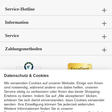
Service-Hotline
Information
Service
Zahlungsmethoden
Durchschnittliche Bewertung von
GarWoh – Gartenmöbel & Wohnen
bei Trustami:
4.72
/
5.00