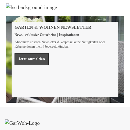
Weil wir Verantwortung tragen
Wir sind FSC® zertifiziert
GARTEN & WOHNEN NEWSLETTER
Wir von GarWoh wissen, dass wir alle einen Beitrag
News | exklusive Gutscheine | Inspirationen
leisten müssen, um unsere natürlichen Ressourcen zu
bewahren.
Abonniere unseren Newsletter & verpasse keine Neuigkeiten oder
Rabattaktionen mehr! Jederzeit kündbar.
Mehr erfahren
Jetzt anmelden