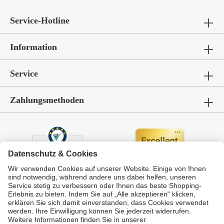
Service-Hotline
Information
Service
Zahlungsmethoden
Durchschnittliche Bewertung von
GarWoh – Gartenmöbel & Wohnen
bei Trustami:
4.72
/
5.00