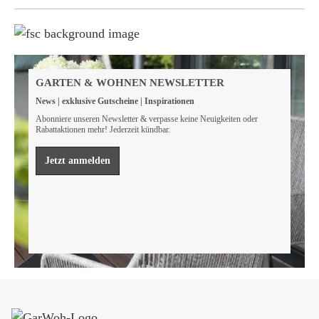
Weil wir Verantwortung tragen
Wir sind FSC® zertifiziert
GARTEN & WOHNEN NEWSLETTER
Wir von GarWoh wissen, dass wir alle einen Beitrag
News | exklusive Gutscheine | Inspirationen
leisten müssen, um unsere natürlichen Ressourcen zu
bewahren.
Abonniere unseren Newsletter & verpasse keine Neuigkeiten oder
Rabattaktionen mehr! Jederzeit kündbar.
Mehr erfahren
Jetzt anmelden