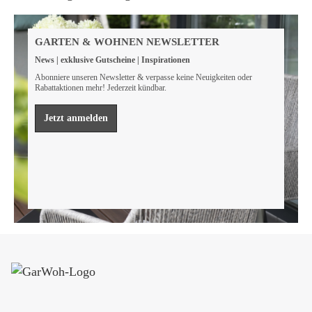
Weil wir Verantwortung tragen
Wir sind FSC® zertifiziert
GARTEN & WOHNEN NEWSLETTER
Wir von GarWoh wissen, dass wir alle einen Beitrag
News | exklusive Gutscheine | Inspirationen
leisten müssen, um unsere natürlichen Ressourcen zu
bewahren.
Abonniere unseren Newsletter & verpasse keine Neuigkeiten oder
Rabattaktionen mehr! Jederzeit kündbar.
Mehr erfahren
Jetzt anmelden