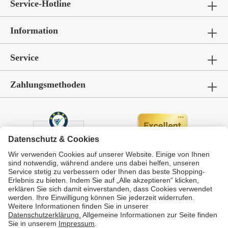
Service-Hotline
Information
Service
Zahlungsmethoden
Durchschnittliche Bewertung von
GarWoh – Gartenmöbel & Wohnen
bei Trustami:
4.72
/
5.00
mit
336
Bewertungen
|
Bewertungsgrundlage des Anbieters: 4 Verkaufs- und 4 Bewertungsplattformen