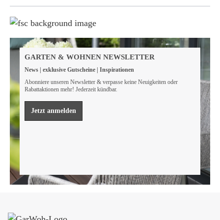
Weil wir Verantwortung tragen
Wir sind FSC® zertifiziert
GARTEN & WOHNEN NEWSLETTER
Wir von GarWoh wissen, dass wir alle einen Beitrag
News | exklusive Gutscheine | Inspirationen
leisten müssen, um unsere natürlichen Ressourcen zu
bewahren.
Abonniere unseren Newsletter & verpasse keine Neuigkeiten oder
Rabattaktionen mehr! Jederzeit kündbar.
Mehr erfahren
Jetzt anmelden