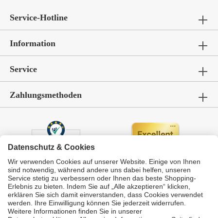
Service-Hotline
Information
Service
Zahlungsmethoden
Durchschnittliche Bewertung von
GarWoh – Gartenmöbel & Wohnen
bei Trustami:
4.72
/
5.00