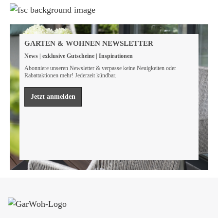
Weil wir Verantwortung tragen
Wir sind FSC® zertifiziert
GARTEN & WOHNEN NEWSLETTER
Wir von GarWoh wissen, dass wir alle einen Beitrag
News | exklusive Gutscheine | Inspirationen
leisten müssen, um unsere natürlichen Ressourcen zu
bewahren.
Abonniere unseren Newsletter & verpasse keine Neuigkeiten oder
Rabattaktionen mehr! Jederzeit kündbar.
Mehr erfahren
Jetzt anmelden