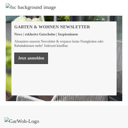
Weil wir Verantwortung tragen
Wir sind FSC® zertifiziert
GARTEN & WOHNEN NEWSLETTER
Wir von GarWoh wissen, dass wir alle einen Beitrag
News | exklusive Gutscheine | Inspirationen
leisten müssen, um unsere natürlichen Ressourcen zu
bewahren.
Abonniere unseren Newsletter & verpasse keine Neuigkeiten oder
Rabattaktionen mehr! Jederzeit kündbar.
Mehr erfahren
Jetzt anmelden