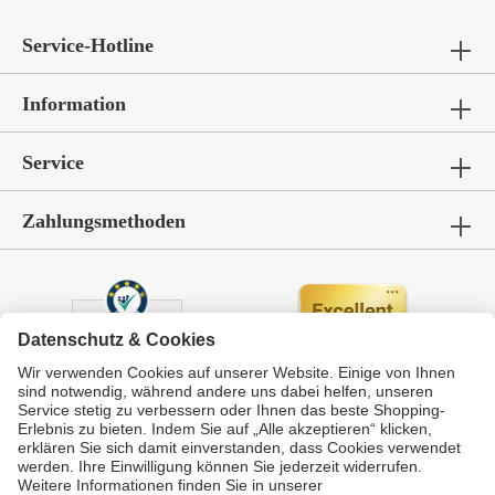
Service-Hotline
Information
Service
Zahlungsmethoden
Durchschnittliche Bewertung von
GarWoh – Gartenmöbel & Wohnen
bei Trustami:
4.72
/
5.00