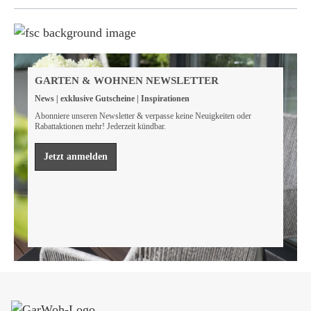
Weil wir Verantwortung tragen
Wir sind FSC® zertifiziert
GARTEN & WOHNEN NEWSLETTER
Wir von GarWoh wissen, dass wir alle einen Beitrag
News | exklusive Gutscheine | Inspirationen
leisten müssen, um unsere natürlichen Ressourcen zu
bewahren.
Abonniere unseren Newsletter & verpasse keine Neuigkeiten oder
Rabattaktionen mehr! Jederzeit kündbar.
Mehr erfahren
Jetzt anmelden