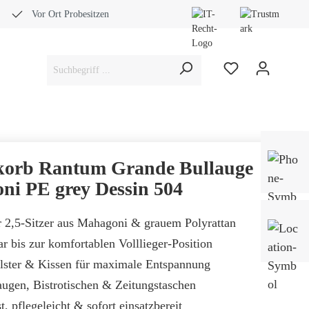
Vor Ort Probesitzen
Bera
Fach
korb Rantum Grande Bullauge
0453
ni PE grey Dessin 504
r 2,5-Sitzer aus Mahagoni & grauem Polyrattan
Mo-
Sam
ar bis zur komfortablen Volllieger-Position
lster & Kissen für maximale Entspannung
augen, Bistrotischen & Zeitungstaschen
t, pflegeleicht & sofort einsatzbereit