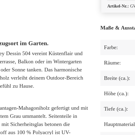
Artikel-Nr.:
G
Maße & Ausst
zugsort im Garten.
Farbe:
 Dessin 504 vereint Küstenflair und
Terrasse, Balkon oder im Wintergarten
Räume:
n oder Sonne tanken. Das harmonische
olz verleiht deinem Outdoor-Bereich
Breite (ca.):
gefühl zu Hause.
Höhe (ca.):
ntagen-Mahagoniholz gefertigt und mit
Tiefe (ca.):
ntem Grau ummantelt. Seitenteile in
mit Sicherheitsglas betonen die
Hauptmaterial
toff aus 100 % Polyacryl ist UV-