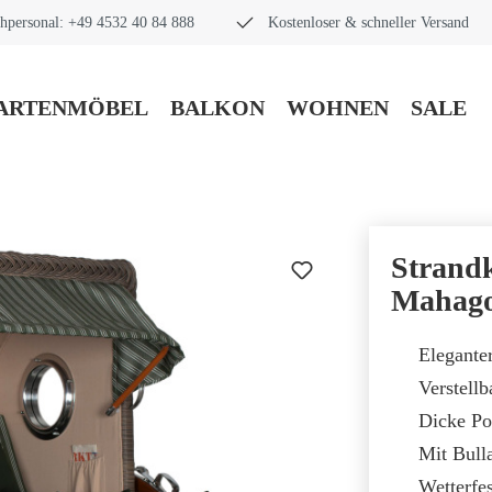
hpersonal: +49 4532 40 84 888
Kostenloser & schneller Versand
ARTENMÖBEL
BALKON
WOHNEN
SALE
Strand
Mahago
Elegante
Verstellb
Dicke Po
Mit Bull
Wetterfes