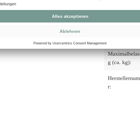
Fußstützen:
Lifter System
Beschläge:
Maximalbelas
g (ca. kg):
Herstellernu
r: