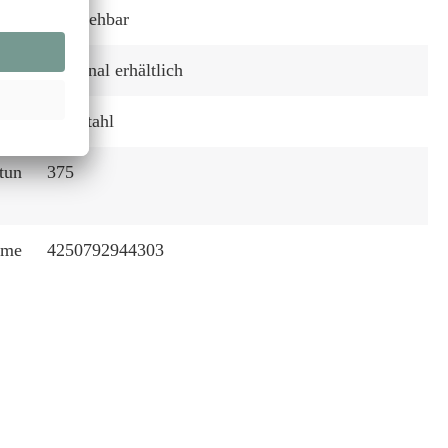
Ausziehbar
:
Optional erhältlich
Edelstahl
tun
375
mme
4250792944303