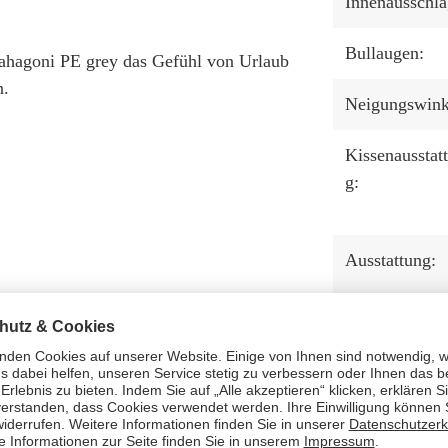
Innenausschla
Bullaugen:
hagoni PE grey das Gefühl von Urlaub
n.
Neigungswink
Kissenausstat
g:
Ausstattung:
Tisch:
Staufach unte
der Sitzbank: