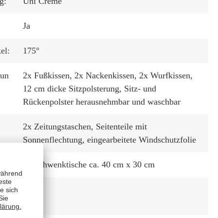
g:
Uni Creme
Ja
el:
175°
tun
2x Fußkissen
, 2x Nackenkissen
, 2x Wurfkissen
,
12 cm dicke Sitzpolsterung
, Sitz- und
Rückenpolster herausnehmbar und waschbar
2x Zeitungstaschen
, Seitenteile mit
Sonnenflechtung
, eingearbeitete Windschutzfolie
2x Schwenktische ca. 40 cm x 30 cm
r
Nein