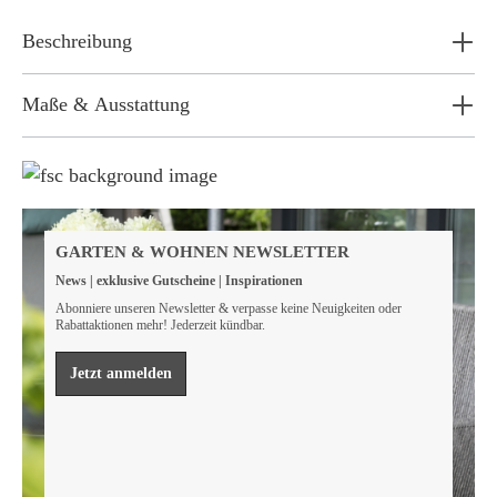
Beschreibung
Maße & Ausstattung
Weil wir Verantwortung tragen
Wir sind FSC® zertifiziert
GARTEN & WOHNEN NEWSLETTER
Wir von GarWoh wissen, dass wir alle einen Beitrag
News | exklusive Gutscheine | Inspirationen
leisten müssen, um unsere natürlichen Ressourcen zu
bewahren.
Abonniere unseren Newsletter & verpasse keine Neuigkeiten oder
Rabattaktionen mehr! Jederzeit kündbar.
Mehr erfahren
Jetzt anmelden