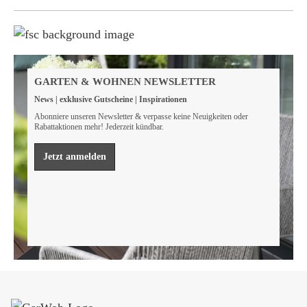
Weil wir Verantwortung tragen
Wir sind FSC® zertifiziert
GARTEN & WOHNEN NEWSLETTER
Wir von GarWoh wissen, dass wir alle einen Beitrag
News | exklusive Gutscheine | Inspirationen
leisten müssen, um unsere natürlichen Ressourcen zu
bewahren.
Abonniere unseren Newsletter & verpasse keine Neuigkeiten oder
Rabattaktionen mehr! Jederzeit kündbar.
Mehr erfahren
Jetzt anmelden