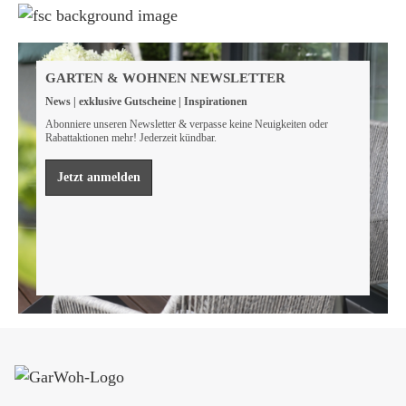
Weil wir Verantwortung tragen
Wir sind FSC® zertifiziert
GARTEN & WOHNEN NEWSLETTER
Wir von GarWoh wissen, dass wir alle einen Beitrag
News | exklusive Gutscheine | Inspirationen
leisten müssen, um unsere natürlichen Ressourcen zu
bewahren.
Abonniere unseren Newsletter & verpasse keine Neuigkeiten oder
Rabattaktionen mehr! Jederzeit kündbar.
Mehr erfahren
Jetzt anmelden