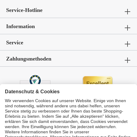
Service-Hotline
Information
Service
Zahlungsmethoden
Durchschnittliche Bewertung von
GarWoh – Gartenmöbel & Wohnen
bei Trustami:
4.72
/
5.00