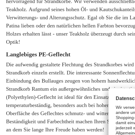
hervorragend für Strandkörbe. Wir verwenden ausschließli
Teakholz. Aufgrund seines hohen Öl- und Kautschukanteils
Verwitterungs- und Alterungsschutz. Egal ob Sie die im Lau
Patina lieben oder den natürlichen hellen Farbton bevorzu
Holzes erhalten lässt - unser Teakholz überzeugt durch se
Optik!
Langlebiges PE-Geflecht
Die aufwendig gestaltete Flechtung des Strandkorbes wird 
Strandkorb einzeln erstellt. Die interessante Sonnenflecht
Einbindung des Bullauges zeugen von hohem handwerklic
Strandkorb Rantum ein außergewöhnliches und einzigarti
(Polyethylen)-Geflecht ist ideal für den Einsatz im Freien,
temperaturbeständig, besonders auch bei hohen Temperatu
Oberfläche des Geflechtes schmutz- und witterungsabweis
Beständigkeit und Farbechtheit machen Ihren Strandkorb R
an dem Sie lange Ihre Freude haben werden!