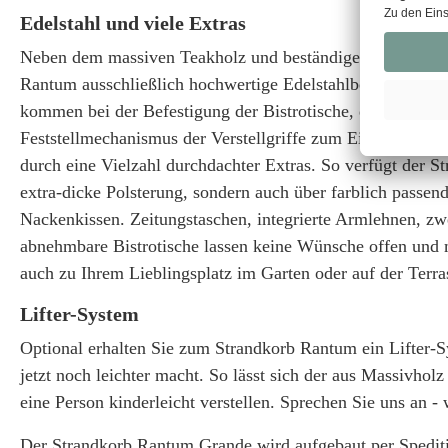
Edelstahl und viele Extras
Neben dem massiven Teakholz und beständigen PE-Geflech
Rantum ausschließlich hochwertige Edelstahlbeschläge au
kommen bei der Befestigung der Bistrotische, der Verstär
Feststellmechanismus der Verstellgriffe zum Einsatz. Kom
durch eine Vielzahl durchdachter Extras. So verfügt der S
extra-dicke Polsterung, sondern auch über farblich passen
Nackenkissen. Zeitungstaschen, integrierte Armlehnen, z
abnehmbare Bistrotische lassen keine Wünsche offen und
auch zu Ihrem Lieblingsplatz im Garten oder auf der Terra
Lifter-System
Optional erhalten Sie zum Strandkorb Rantum ein Lifter-S
jetzt noch leichter macht. So lässt sich der aus Massivhol
eine Person kinderleicht verstellen. Sprechen Sie uns an - 
Der Strandkorb Rantum Grande wird aufgebaut per Spediti