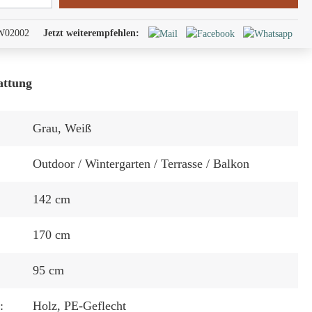
W02002
Jetzt weiterempfehlen:
attung
Grau
, Weiß
Outdoor / Wintergarten / Terrasse / Balkon
142 cm
170 cm
95 cm
:
Holz
, PE-Geflecht