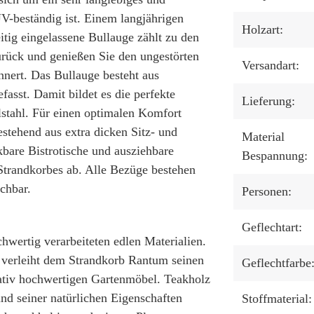
V-beständig ist. Einem langjährigen
Holzart:
itig eingelassene Bullauge zählt zu den
urück und genießen Sie den ungestörten
Versandart:
nert. Das Bullauge besteht aus
asst. Damit bildet es die perfekte
Lieferung:
stahl. Für einen optimalen Komfort
estehend aus extra dicken Sitz- und
Material
are Bistrotische und ausziehbare
Bespannung:
trandkorbes ab. Alle Bezüge bestehen
chbar.
Personen:
Geflechtart:
wertig verarbeiteten edlen Materialien.
 verleiht dem Strandkorb Rantum seinen
Geflechtfarbe
ativ hochwertigen Gartenmöbel. Teakholz
und seiner natürlichen Eigenschaften
Stoffmaterial: