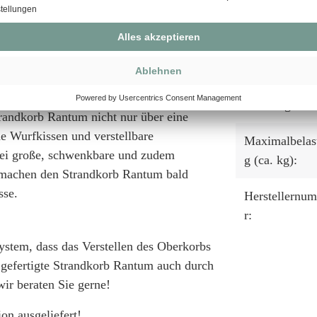
Fußstützen:
t verwenden wir für unseren Strandkorb
s V2A-Edelstahl. Diese Beschläge
Lifter System
kung der unteren Ecken und beim
plettiert wird der Strandkorb Rantum
Beschläge:
trandkorb Rantum nicht nur über eine
de Wurfkissen und verstellbare
Maximalbelas
wei große, schwenkbare und zudem
g (ca. kg):
 machen den Strandkorb Rantum bald
sse.
Herstellernu
r:
ystem, dass das Verstellen des Oberkorbs
z gefertigte Strandkorb Rantum auch durch
wir beraten Sie gerne!
on ausgeliefert!