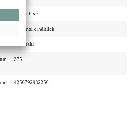
Ausziehbar
:
Optional erhältlich
Edelstahl
tun
375
mme
4250792932256