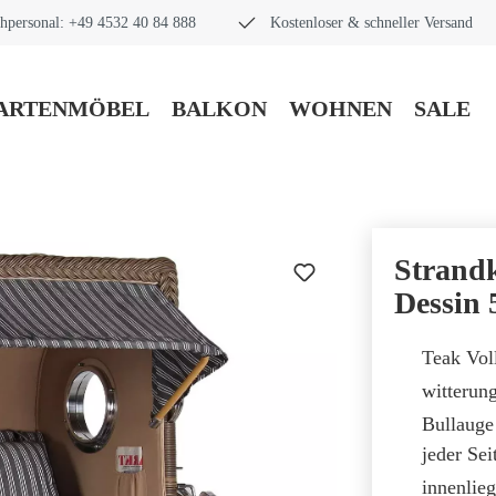
hpersonal: +49 4532 40 84 888
Kostenloser & schneller Versand
ARTENMÖBEL
BALKON
WOHNEN
SALE
Strand
Dessin 
Teak Vol
witterun
Bullauge
jeder Sei
innenlie