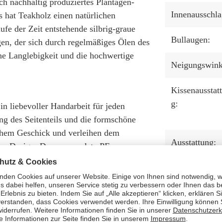
ch nachhaltig produziertes Plantagen-
Innenausschla
 hat Teakholz einen natürlichen
fe der Zeit entstehende silbrig-graue
Bullaugen:
gen, der sich durch regelmäßiges Ölen des
ine Langlebigkeit und die hochwertige
Neigungswink
Kissenausstat
g:
in liebevoller Handarbeit für jeden
ung des Seitenteils und die formschöne
hem Geschick und verleihen dem
Ausstattung:
ges Design. Das verwendete PE
 denn es ist robust und
rschwankungen. Zudem ist die glatte
Tisch:
end. Weitere Vorteile wie UV-
antum zu einem langjährigen Begleiter,
Staufach unte
der Sitzbank: