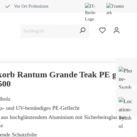
Vor Ort Probesitzen
Bera
Fach
korb Rantum Grande Teak PE grey
0453
500
lholz
Mo-
Sam
gs- und UV-beständiges PE-Geflecht
aus hochglänzendem Aluminium mit Sicherheitsglas auf
te
gende Schutzfolie