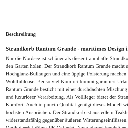
Beschreibung
Strandkorb Rantum Grande - maritimes Design i
Nur die Nordsee ist schöner als dieser traumhafte Strandko
den Garten holen. Der Strandkorb Rantum Grande macht s
Hochglanz-Bullaugen und eine üppige Polsterung machen d
Wohlfühloase. Bei so viel Komfort kommt garantiert Urla
Rantum Grande besticht mit einer durchdachten Mischung
und luxuriöser Verarbeitung. Als Volllieger bietet der S
Komfort. Auch in puncto Qualität genügt dieses Modell wi
höchsten Ansprüchen. Der Strandkorb ist aus edlem Teakho
widerstandsfähig gegenüber äußeren Witterungseinflüssen.
Optik durch luftiges PE-Geflecht. Auch hierbei handelt es 