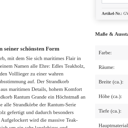
Artikel-Nr.:
G
Maße & Ausst
n seiner schönsten Form
Farbe:
rb, mit dem Sie sich maritimes Flair in
einem Namen alle Ehre: Edles Teakholz,
Räume:
en Volllieger zu einer wahren
ubsstimmung auf. Der Strandkorb
Breite (ca.):
 aus maritimen Details, hohem Komfort
Höhe (ca.):
trandkorb Rantum Grande ein Höchstmaß an
e alle Strandkörbe der Rantum-Serie
Tiefe (ca.):
lz gefertigt und dadurch besonders
 Aufgelockert wird die massive Teak-
Hauptmaterial
sich um ein sehr langlebiges und