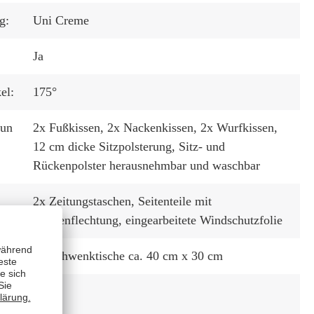
g:
Uni Creme
Ja
el:
175°
tun
2x Fußkissen
, 2x Nackenkissen
, 2x Wurfkissen
,
12 cm dicke Sitzpolsterung
, Sitz- und
Rückenpolster herausnehmbar und waschbar
2x Zeitungstaschen
, Seitenteile mit
Sonnenflechtung
, eingearbeitete Windschutzfolie
2x Schwenktische ca. 40 cm x 30 cm
r
Nein