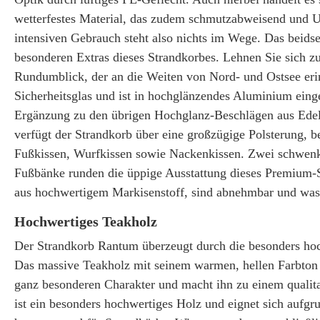
wetterfestes Material, das zudem schmutzabweisend und U
intensiven Gebrauch steht also nichts im Wege. Das beidse
besonderen Extras dieses Strandkorbes. Lehnen Sie sich z
Rundumblick, der an die Weiten von Nord- und Ostsee erin
Sicherheitsglas und ist in hochglänzendes Aluminium eingef
Ergänzung zu den übrigen Hochglanz-Beschlägen aus Edel
verfügt der Strandkorb über eine großzügige Polsterung, b
Fußkissen, Wurfkissen sowie Nackenkissen. Zwei schwenkb
Fußbänke runden die üppige Ausstattung dieses Premium-S
aus hochwertigem Markisenstoff, sind abnehmbar und was
Hochwertiges Teakholz
Der Strandkorb Rantum überzeugt durch die besonders hoch
Das massive Teakholz mit seinem warmen, hellen Farbton
ganz besonderen Charakter und macht ihn zu einem qualit
ist ein besonders hochwertiges Holz und eignet sich aufgr