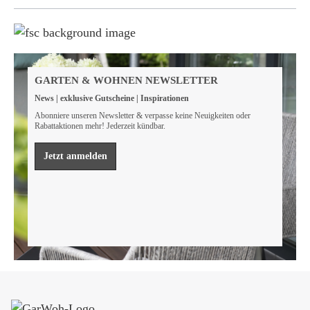
Weil wir Verantwortung tragen
Wir sind FSC® zertifiziert
GARTEN & WOHNEN NEWSLETTER
Wir von GarWoh wissen, dass wir alle einen Beitrag
News | exklusive Gutscheine | Inspirationen
leisten müssen, um unsere natürlichen Ressourcen zu
bewahren.
Abonniere unseren Newsletter & verpasse keine Neuigkeiten oder
Rabattaktionen mehr! Jederzeit kündbar.
Mehr erfahren
Jetzt anmelden