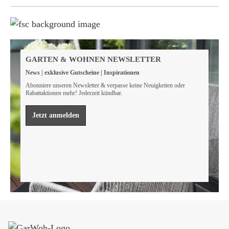
Weil wir Verantwortung tragen
Wir sind FSC® zertifiziert
GARTEN & WOHNEN NEWSLETTER
Wir von GarWoh wissen, dass wir alle einen Beitrag
News | exklusive Gutscheine | Inspirationen
leisten müssen, um unsere natürlichen Ressourcen zu
bewahren.
Abonniere unseren Newsletter & verpasse keine Neuigkeiten oder
Rabattaktionen mehr! Jederzeit kündbar.
Mehr erfahren
Jetzt anmelden