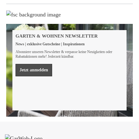
Weil wir Verantwortung tragen
Wir sind FSC® zertifiziert
GARTEN & WOHNEN NEWSLETTER
Wir von GarWoh wissen, dass wir alle einen Beitrag
News | exklusive Gutscheine | Inspirationen
leisten müssen, um unsere natürlichen Ressourcen zu
bewahren.
Abonniere unseren Newsletter & verpasse keine Neuigkeiten oder
Rabattaktionen mehr! Jederzeit kündbar.
Mehr erfahren
Jetzt anmelden