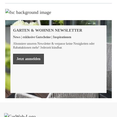
Weil wir Verantwortung tragen
Wir sind FSC® zertifiziert
GARTEN & WOHNEN NEWSLETTER
Wir von GarWoh wissen, dass wir alle einen Beitrag
News | exklusive Gutscheine | Inspirationen
leisten müssen, um unsere natürlichen Ressourcen zu
bewahren.
Abonniere unseren Newsletter & verpasse keine Neuigkeiten oder
Rabattaktionen mehr! Jederzeit kündbar.
Mehr erfahren
Jetzt anmelden