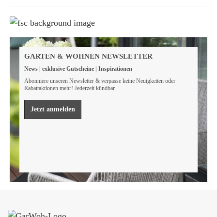
Weil wir Verantwortung tragen
Wir sind FSC® zertifiziert
GARTEN & WOHNEN NEWSLETTER
Wir von GarWoh wissen, dass wir alle einen Beitrag
News | exklusive Gutscheine | Inspirationen
leisten müssen, um unsere natürlichen Ressourcen zu
bewahren.
Abonniere unseren Newsletter & verpasse keine Neuigkeiten oder
Rabattaktionen mehr! Jederzeit kündbar.
Mehr erfahren
Jetzt anmelden