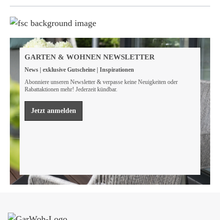
Weil wir Verantwortung tragen
Wir sind FSC® zertifiziert
GARTEN & WOHNEN NEWSLETTER
Wir von GarWoh wissen, dass wir alle einen Beitrag
News | exklusive Gutscheine | Inspirationen
leisten müssen, um unsere natürlichen Ressourcen zu
bewahren.
Abonniere unseren Newsletter & verpasse keine Neuigkeiten oder
Rabattaktionen mehr! Jederzeit kündbar.
Mehr erfahren
Jetzt anmelden