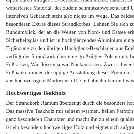
wetterfestes Material, das zudem schmutzabweisend und U
intensiven Gebrauch steht also nichts im Wege. Das beidse
besonderen Extras dieses Strandkorbes. Lehnen Sie sich z
Rundumblick, der an die Weiten von Nord- und Ostsee erin
Sicherheitsglas und ist in hochglänzendes Aluminium eingef
Ergänzung zu den übrigen Hochglanz-Beschlägen aus Edel
verfügt der Strandkorb über eine großzügige Polsterung, b
Fußkissen, Wurfkissen sowie Nackenkissen. Zwei schwenkb
Fußbänke runden die üppige Ausstattung dieses Premium-S
aus hochwertigem Markisenstoff, sind abnehmbar und was
Hochwertiges Teakholz
Der Strandkorb Rantum überzeugt durch die besonders hoch
Das massive Teakholz mit seinem warmen, hellen Farbton
ganz besonderen Charakter und macht ihn zu einem qualit
ist ein besonders hochwertiges Holz und eignet sich aufgr