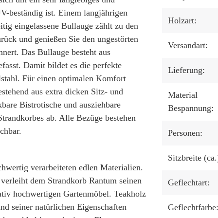
V-beständig ist. Einem langjährigen
Holzart:
itig eingelassene Bullauge zählt zu den
urück und genießen Sie den ungestörten
Versandart:
nert. Das Bullauge besteht aus
asst. Damit bildet es die perfekte
Lieferung:
stahl. Für einen optimalen Komfort
estehend aus extra dicken Sitz- und
Material
are Bistrotische und ausziehbare
Bespannung:
trandkorbes ab. Alle Bezüge bestehen
chbar.
Personen:
Sitzbreite (ca.
wertig verarbeiteten edlen Materialien.
 verleiht dem Strandkorb Rantum seinen
Geflechtart:
ativ hochwertigen Gartenmöbel. Teakholz
und seiner natürlichen Eigenschaften
Geflechtfarbe