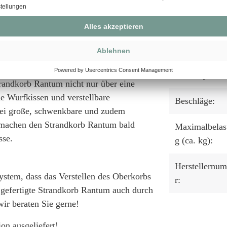
Staufach unte
der Sitzbank:
t verwenden wir für unseren Strandkorb
s V2A-Edelstahl. Diese Beschläge
Fußstützen:
kung der unteren Ecken und beim
plettiert wird der Strandkorb Rantum
Lifter System
trandkorb Rantum nicht nur über eine
de Wurfkissen und verstellbare
Beschläge:
wei große, schwenkbare und zudem
 machen den Strandkorb Rantum bald
Maximalbelas
sse.
g (ca. kg):
Herstellernu
ystem, dass das Verstellen des Oberkorbs
r:
z gefertigte Strandkorb Rantum auch durch
wir beraten Sie gerne!
on ausgeliefert!