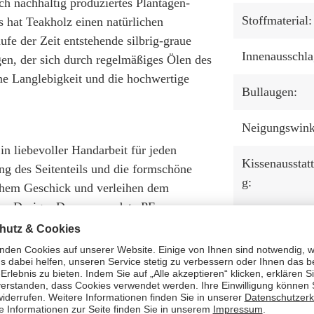
ch nachhaltig produziertes Plantagen-
Stoffmaterial:
 hat Teakholz einen natürlichen
fe der Zeit entstehende silbrig-graue
Innenausschla
gen, der sich durch regelmäßiges Ölen des
ine Langlebigkeit und die hochwertige
Bullaugen:
Neigungswink
in liebevoller Handarbeit für jeden
Kissenausstat
ung des Seitenteils und die formschöne
g:
hem Geschick und verleihen dem
ges Design. Das verwendete PE
 denn es ist robust und
Ausstattung:
rschwankungen. Zudem ist die glatte
end. Weitere Vorteile wie UV-
antum zu einem langjährigen Begleiter,
Tisch: