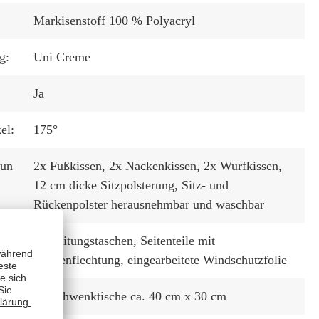
Markisenstoff 100 % Polyacryl
g:
Uni Creme
Ja
el:
175°
tun
2x Fußkissen
, 2x Nackenkissen
, 2x Wurfkissen
,
12 cm dicke Sitzpolsterung
, Sitz- und
Rückenpolster herausnehmbar und waschbar
2x Zeitungstaschen
, Seitenteile mit
Sonnenflechtung
, eingearbeitete Windschutzfolie
2x Schwenktische ca. 40 cm x 30 cm