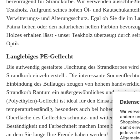
hervorragend für Strandkörbe. Wir verwenden ausschließli
Teakholz. Aufgrund seines hohen Öl- und Kautschukanteils
Verwitterungs- und Alterungsschutz. Egal ob Sie die im Lau
Patina lieben oder den natürlichen hellen Farbton bevorzu
Holzes erhalten lässt - unser Teakholz überzeugt durch se
Optik!
Langlebiges PE-Geflecht
Die aufwendig gestaltete Flechtung des Strandkorbes wird 
Strandkorb einzeln erstellt. Die interessante Sonnenflecht
Einbindung des Bullauges zeugen von hohem handwerklic
Strandkorb Rantum ein außergewöhnliches und einzigarti
(Polyethylen)-Geflecht ist ideal für den Einsatz im Freien,
temperaturbeständig, besonders auch bei hohen Temperatu
Oberfläche des Geflechtes schmutz- und witterungsabweis
Beständigkeit und Farbechtheit machen Ihren Strandkorb R
an dem Sie lange Ihre Freude haben werden!