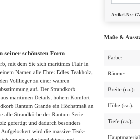
Artikel-Nr.:
G
Maße & Ausst
n seiner schönsten Form
Farbe:
rb, mit dem Sie sich maritimes Flair in
einem Namen alle Ehre: Edles Teakholz,
Räume:
en Volllieger zu einer wahren
ubsstimmung auf. Der Strandkorb
Breite (ca.):
 aus maritimen Details, hohem Komfort
Höhe (ca.):
trandkorb Rantum Grande ein Höchstmaß an
e alle Strandkörbe der Rantum-Serie
Tiefe (ca.):
lz gefertigt und dadurch besonders
 Aufgelockert wird die massive Teak-
Hauptmaterial
sich um ein sehr langlebiges und