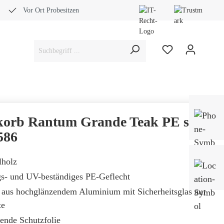
Vor Ort Probesitzen
Bera
Fach
korb Rantum Grande Teak PE shell
0453
586
lholz
Mo-
Sam
gs- und UV-beständiges PE-Geflecht
aus hochglänzendem Aluminium mit Sicherheitsglas auf
te
gende Schutzfolie