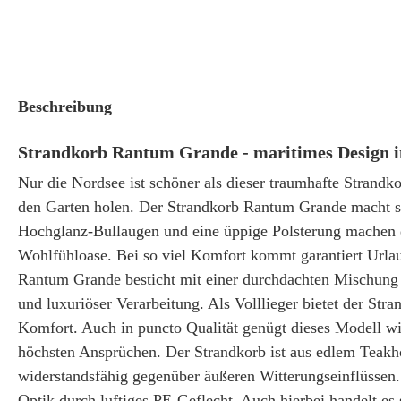
Beschreibung
Strandkorb Rantum Grande - maritimes Design i
Nur die Nordsee ist schöner als dieser traumhafte Strandko
den Garten holen. Der Strandkorb Rantum Grande macht s
Hochglanz-Bullaugen und eine üppige Polsterung machen d
Wohlfühloase. Bei so viel Komfort kommt garantiert Urla
Rantum Grande besticht mit einer durchdachten Mischung
und luxuriöser Verarbeitung. Als Volllieger bietet der S
Komfort. Auch in puncto Qualität genügt dieses Modell wi
höchsten Ansprüchen. Der Strandkorb ist aus edlem Teakho
widerstandsfähig gegenüber äußeren Witterungseinflüssen.
Optik durch luftiges PE-Geflecht. Auch hierbei handelt es 