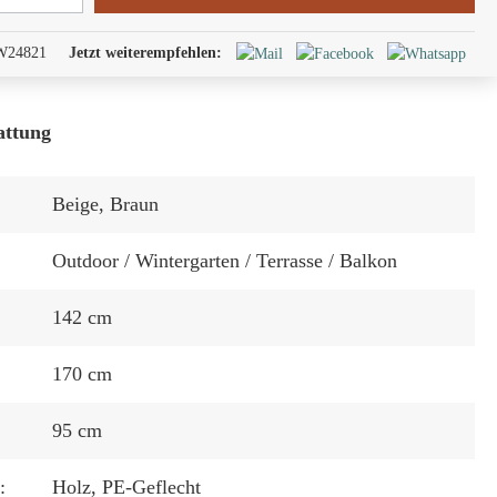
W24821
Jetzt weiterempfehlen:
attung
Beige
, Braun
Outdoor / Wintergarten / Terrasse / Balkon
142 cm
170 cm
95 cm
:
Holz
, PE-Geflecht