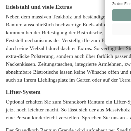
Edelstahl und viele Extras
Neben dem massiven Teakholz und beständigen PE-Geflech
Rantum ausschließlich hochwertige Edelstahlbeschläge au
kommen bei der Befestigung der Bistrotische, der Verstär
Feststellmechanismus der Verstellgriffe zum Einsatz. Kom
durch eine Vielzahl durchdachter Extras. So verfügt der S
extra-dicke Polsterung, sondern auch über farblich passen
Nackenkissen. Zeitungstaschen, integrierte Armlehnen, z
abnehmbare Bistrotische lassen keine Wünsche offen und
auch zu Ihrem Lieblingsplatz im Garten oder auf der Terra
Lifter-System
Optional erhalten Sie zum Strandkorb Rantum ein Lifter-S
jetzt noch leichter macht. So lässt sich der aus Massivhol
eine Person kinderleicht verstellen. Sprechen Sie uns an - 
Der Strandkorb Rantum Grande wird aufgebaut per Spediti