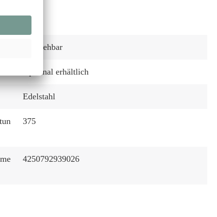
r
Nein
Ausziehbar
:
Optional erhältlich
Edelstahl
tun
375
mme
4250792939026