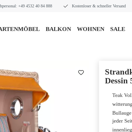
hpersonal: +49 4532 40 84 888
Kostenloser & schneller Versand
ARTENMÖBEL
BALKON
WOHNEN
SALE
Strand
Dessin 
Teak Vol
witterun
Bullauge
jeder Sei
innenlie