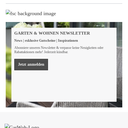
Weil wir Verantwortung tragen
Wir sind FSC® zertifiziert
GARTEN & WOHNEN NEWSLETTER
Wir von GarWoh wissen, dass wir alle einen Beitrag
News | exklusive Gutscheine | Inspirationen
leisten müssen, um unsere natürlichen Ressourcen zu
bewahren.
Abonniere unseren Newsletter & verpasse keine Neuigkeiten oder
Rabattaktionen mehr! Jederzeit kündbar.
Mehr erfahren
Jetzt anmelden